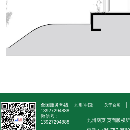
全国服务热线:
九州(中国)
关于合阁
13927294888
微信号：
九州网页 页面版权
13927294888