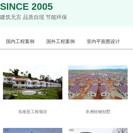
SINCE 2005
建筑无言 品质自现 节能环保
国内工程案例
国外工程案例
室内平面图设计
东南亚工程项目
非洲轻钢别墅