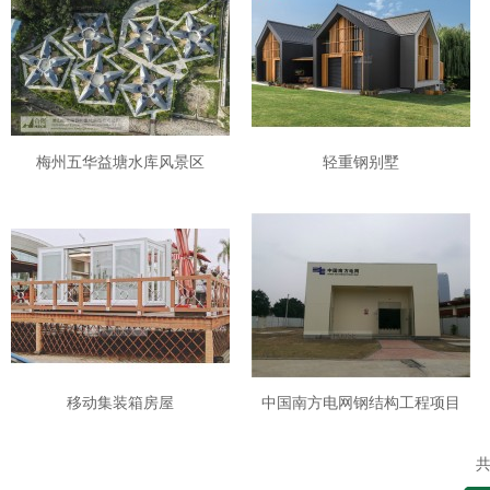
梅州五华益塘水库风景区
轻重钢别墅
移动集装箱房屋
中国南方电网钢结构工程项目
共