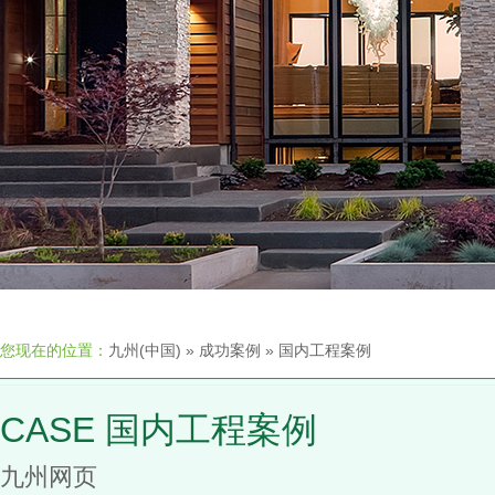
您现在的位置：
九州(中国)
»
成功案例
»
国内工程案例
CASE 国内工程案例
九州网页