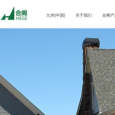
九州(中国)
关于我们
合阁产